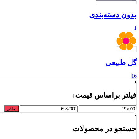
بدون دسته‌بندی
1
گل طبیعی
16
فیلتر براساس قیمت:
حداقل
حداكثر
صافی
قیمت
قيمت
جستجو در محصولات