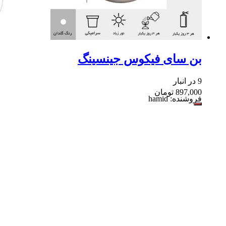
بن سای فیکوس جینسینگ
9 در انبار
897,000
تومان
فروشنده: hamid