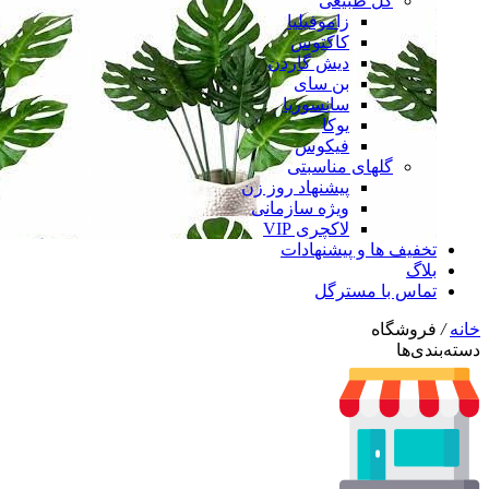
گل طبیعی
زاموفیلیا
کاکتوس
دیش گاردن
بن سای
سانسوریا
یوکا
فیکوس
گلهای مناسبتی
پیشنهاد روز زن
ویژه سازمانی
لاکچری VIP
تخفیف ها و پیشنهادات
بلاگ
تماس با مسترگل
خانه
/
فروشگاه
دسته‌بندی‌ها