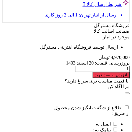
شرایط ارسال کالا
ارسال از انبار تهران: 1 الی 2 روز کاری
فروشگاه مسترگل
ضمانت اصالت کالا
موجود در انبار
ارسال توسط فروشگاه اینترنتی مسترگل
4,970,000
تومان
بروزرسانی قیمت:
20 اسفند 1403
سانسوریا
بزرگ
افزودن به سبد خرید
VIP
آیا قیمت مناسب تری سراغ دارید؟
quantity
مرا اگاه کن
اطلاع از شگفت انگیز شدن محصول
از طریق:
ایمیل به :
پیامک به :