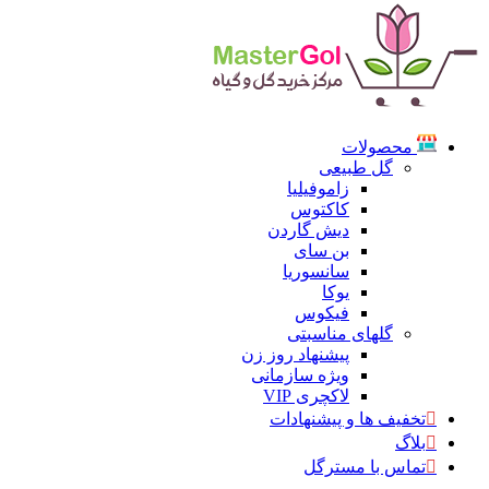
محصولات
گل طبیعی
زاموفیلیا
کاکتوس
دیش گاردن
بن سای
سانسوریا
یوکا
فیکوس
گلهای مناسبتی
پیشنهاد روز زن
ویژه سازمانی
لاکچری VIP
تخفیف ها و پیشنهادات
بلاگ
تماس با مسترگل