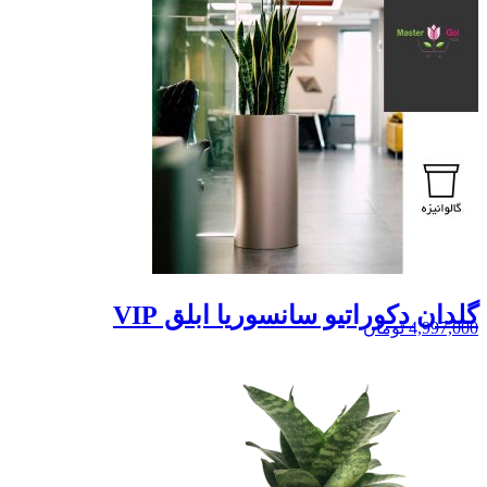
گلدان دکوراتیو سانسوریا ابلق VIP
4,997,000
تومان