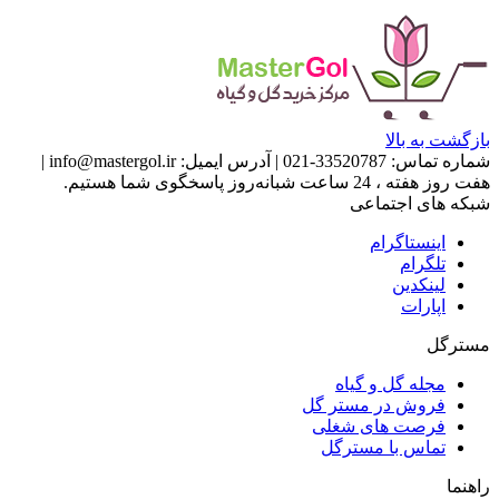
بازگشت به بالا
شماره تماس:
33520787-021
|
آدرس ایمیل:
info@mastergol.ir
|
هفت روز هفته ، 24 ساعت شبانه‌روز پاسخگوی شما هستیم.
شبکه های اجتماعی
اینستاگرام
تلگرام
لینکدین
اپارات
مسترگل
مجله گل و گیاه
فروش در مستر گل
فرصت های شغلی
تماس با مسترگل
راهنما