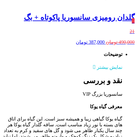
گلدان رومیزی سانسوریا پاکوتاه + بگ
٪
21
قیمت
قیمت
490,000
تومان
387,000
تومان
اصلی:
فعلی:
490,000 تومان
387,000 تومان.
توضیحات
بود.
نمایش بیشتر
نقد و بررسی
سانسوریا بزرگ VIP
معرفی گیاه یوکا
گیاه یوکا گیاهی زیبا و همیشه سبز است. این گیاه برای اتاق
های بسته با نور زیاد مناسب است. ساقه گلدار گیاه یوکا هر
چند سال یکبار ظاهر می شود و گل های سفید و کرم به تعداد
زیاد به شکل یک زنگ کوچک و وارونه ظاهر می شوند، اما نباید