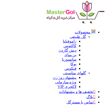
محصولات
گل طبیعی
زاموفیلیا
کاکتوس
دیش گاردن
بن سای
سانسوریا
یوکا
فیکوس
گلهای مناسبتی
پیشنهاد روز زن
ویژه سازمانی
لاکچری VIP
تخفیف ها و پیشنهادات
بلاگ
تماس با مسترگل