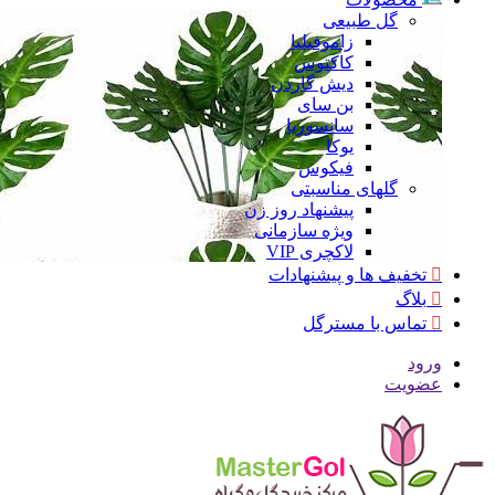
گل طبیعی
زاموفیلیا
کاکتوس
دیش گاردن
بن سای
سانسوریا
یوکا
فیکوس
گلهای مناسبتی
پیشنهاد روز زن
ویژه سازمانی
لاکچری VIP
تخفیف ها و پیشنهادات
بلاگ
تماس با مسترگل
ورود
عضویت