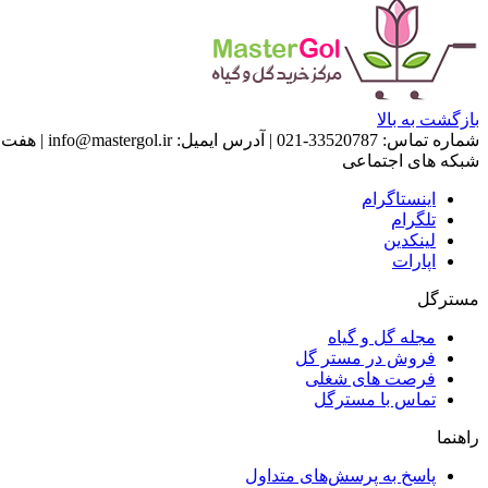
بازگشت به بالا
شماره تماس:
33520787-021
|
آدرس ایمیل:
info@mastergol.ir
|
هفت روز هفته ، 4
شبکه های اجتماعی
اینستاگرام
تلگرام
لینکدین
اپارات
مسترگل
مجله گل و گیاه
فروش در مستر گل
فرصت های شغلی
تماس با مسترگل
راهنما
پاسخ به پرسش‌های متداول