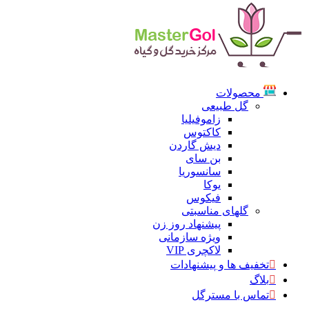
محصولات
گل طبیعی
زاموفیلیا
کاکتوس
دیش گاردن
بن سای
سانسوریا
یوکا
فیکوس
گلهای مناسبتی
پیشنهاد روز زن
ویژه سازمانی
لاکچری VIP
تخفیف ها و پیشنهادات
بلاگ
تماس با مسترگل