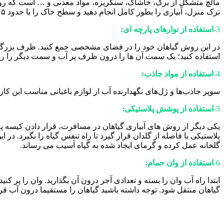
مالچ متشکل از برگ، خاشاک، سنگریزه، مواد معدنی و … است که روی سط
ترک منزل، آبیاری را بطور کامل انجام دهید و سطح خاک را با حدود ۵ سانتی متر از مالچ بپوشانید.
3-
استفاده از نوارهای پارچه ای:
در این روش گیاهان خود را در فضای مشخصی جمع کنید. ظرف بزرگی را پ
استفاده کنید؛ یک سمت آن ها را درون ظرف پر آب و سمت دیگر را روی خ
4-
استفاده از مواد جاذب:
سوپر جاذب‌ها و ژل‌های نگهدارنده آب از لوازم باغبانی مناسب این کار
5-
استفاده از پوشش پلاستیکی:
یکی دیگر از روش های آبیاری گیاهان در مسافرت، قرار دادن کیسه پل
پلاستیکی با فاصله از گلدان قرار گیرد تا راه تنفس گیاه را نگیرد. در
گلخانه عمل کرده و گرمای ایجاد شده به گیاه آسیب می‌ رساند.
6-
استفاده از وان حمام:
ابتدا راه آب وان را بسته و تعدادی آجر درون آن بگذارید. وان را پر کن
گیاهان منتقل شود. توجه داشته باشید گیاهان را مستقیما درون آب قرا