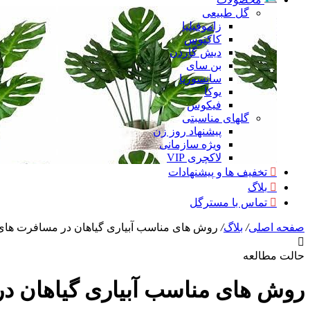
گل طبیعی
زاموفیلیا
کاکتوس
دیش گاردن
بن سای
سانسوریا
یوکا
فیکوس
گلهای مناسبتی
پیشنهاد روز زن
ویژه سازمانی
لاکچری VIP
تخفیف ها و پیشنهادات
بلاگ
تماس با مسترگل
صفحه اصلی
/
بلاگ
/
روش های مناسب آبیاری گیاهان در مسافرت های
حالت مطالعه
روش های مناسب آبیاری گیاهان د