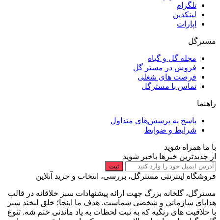
تلگرام
لینکدین
اپارات
مسترگل
مجله گل و گیاه
فروش در مستر گل
فرصت های شغلی
تماس با مسترگل
راهنما
پاسخ به پرسش‌های متداول
شرایط و ضوابط
با ما همراه شوید
از جدیدترین خبرها باخبر شوید
ثبت
فروشگاه اینترنتی مسترگل، بررسی، انتخاب و خرید آنلاین
مسترگل، گلخانه بزرگ جهت ارائه پیشنهادات سبز خلاقانه در قالب
هدایای سازمانی و شخصی شماست. هدف ما اینجا؛ خلق لبخند سبز
با خلاقیت های رنگیه که به ثبت لحظات به یاد ماندنی ختم شه. تنوع