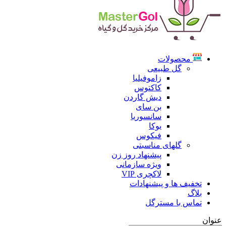
محصولات
گل طبیعی
زاموفیلیا
کاکتوس
دیش گاردن
بن سای
سانسوریا
یوکا
فیکوس
گلهای مناسبتی
پیشنهاد روز زن
ویژه سازمانی
لاکچری VIP
تخفیف ها و پیشنهادات
بلاگ
تماس با مسترگل
عنوان