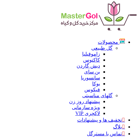
محصولات
گل طبیعی
زاموفیلیا
کاکتوس
دیش گاردن
بن سای
سانسوریا
یوکا
فیکوس
گلهای مناسبتی
پیشنهاد روز زن
ویژه سازمانی
لاکچری VIP
تخفیف ها و پیشنهادات
بلاگ
تماس با مسترگل