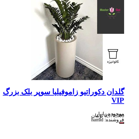
گلدان دکوراتیو زاموفیلیا سوپر بلک بزرگ
VIP
موجود در انبار
6,970,000
تومان
فروشنده: hamid