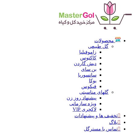
محصولات
گل طبیعی
زاموفیلیا
کاکتوس
دیش گاردن
بن سای
سانسوریا
یوکا
فیکوس
گلهای مناسبتی
پیشنهاد روز زن
ویژه سازمانی
لاکچری VIP
تخفیف ها و پیشنهادات
بلاگ
تماس با مسترگل