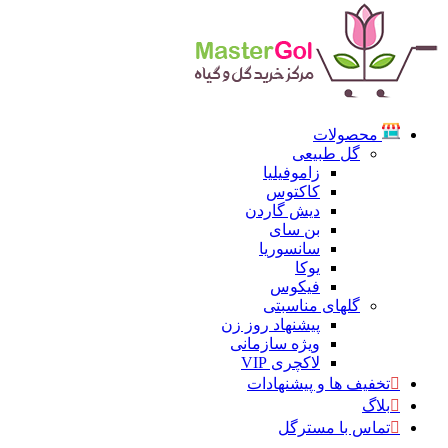
محصولات
گل طبیعی
زاموفیلیا
کاکتوس
دیش گاردن
بن سای
سانسوریا
یوکا
فیکوس
گلهای مناسبتی
پیشنهاد روز زن
ویژه سازمانی
لاکچری VIP
تخفیف ها و پیشنهادات
بلاگ
تماس با مسترگل