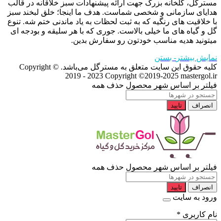
مسترگل، گلخانه بزرگ جهت ارائه پیشنهادات سبز خلاقانه در قالب
هدایای سازمانی و شخصی شماست. هدف ما اینجا؛ خلق لبخند سبز
با خلاقیت های رنگیه که به ثبت لحظات به یاد ماندنی ختم شه. تنوع
گل و گیاه های ما خیلی بالاست. جوری که با هر سلیقه و بودجه ای
میتونید هدیه مناسب خودتون رو سفارش بدین.
نمایش بیشتر
- بستن
کلیه حقوق این سایت متعلق به مسترگل می‌باشد. Copyright ©
2019 - 2023
Copyright ©2019-2025 mastergol.ir
فیلتر بر اساس شهر محصول
حذف همه
انصراف
تایید
فیلتر بر اساس شهر محصول
حذف همه
انصراف
تایید
ورود به سایت
نام کاربری
*