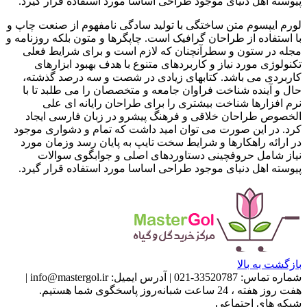
پیوسته اهل دنیای موجود طراحی اساسا مورد استفاده قرار گیرد.
لورم ایپسوم متن ساختگی با تولید سادگی نامفهوم از صنعت چاپ و
با استفاده از طراحان گرافیک است. چاپگرها و متون بلکه روزنامه و
مجله در ستون و سطرآنچنان که لازم است و برای شرایط فعلی
تکنولوژی مورد نیاز و کاربردهای متنوع با هدف بهبود ابزارهای
کاربردی می باشد. کتابهای زیادی در شصت و سه درصد گذشته،
حال و آینده شناخت فراوان جامعه و متخصصان را می طلبد تا با
نرم افزارها شناخت بیشتری را برای طراحان رایانه ای علی
الخصوص طراحان خلاقی و فرهنگ پیشرو در زبان فارسی ایجاد
کرد. در این صورت می توان امید داشت که تمام و دشواری موجود
در ارائه راهکارها و شرایط سخت تایپ به پایان رسد وزمان مورد
نیاز شامل حروفچینی دستاوردهای اصلی و جوابگوی سوالات
پیوسته اهل دنیای موجود طراحی اساسا مورد استفاده قرار گیرد.
بازگشت به بالا
شماره تماس:
33520787-021
|
آدرس ایمیل:
info@mastergol.ir
|
هفت روز هفته ، 24 ساعت شبانه‌روز پاسخگوی شما هستیم.
شبکه های اجتماعی