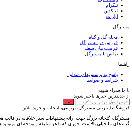
تلگرام
لینکدین
اپارات
مسترگل
مجله گل و گیاه
فروش در مستر گل
فرصت های شغلی
تماس با مسترگل
راهنما
پاسخ به پرسش‌های متداول
شرایط و ضوابط
با ما همراه شوید
از جدیدترین خبرها باخبر شوید
ثبت
فروشگاه اینترنتی مسترگل، بررسی، انتخاب و خرید آنلاین
مسترگل، گلخانه بزرگ جهت ارائه پیشنهادات سبز خلاقانه در قالب هد
گیاه های ما خیلی بالاست. جوری که با هر سلیقه و بودجه ای میتونی