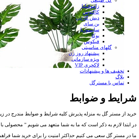
گل طبیعی
زاموفیلیا
کاکتوس
دیش گاردن
بن سای
سانسوریا
یوکا
فیکوس
گلهای مناسبتی
پیشنهاد روز زن
ویژه سازمانی
لاکچری VIP
تخفیف ها و پیشنهادات
بلاگ
تماس با مسترگل
شرایط و ضوابط
خرید از مستر گل به منزله پذیرش کلیه شرایط و ضوابط مندرج در زی
در ابتدا لازم به ذکر است که ما به شما متعهد می شویم ” محصولی ب