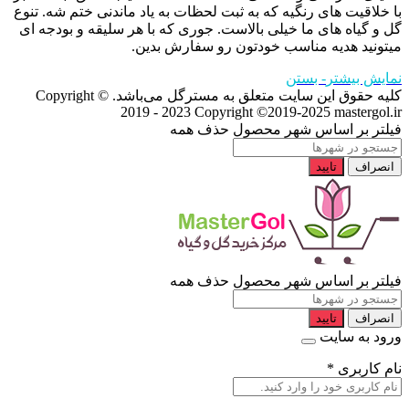
با خلاقیت های رنگیه که به ثبت لحظات به یاد ماندنی ختم شه. تنوع
گل و گیاه های ما خیلی بالاست. جوری که با هر سلیقه و بودجه ای
میتونید هدیه مناسب خودتون رو سفارش بدین.
نمایش بیشتر
- بستن
کلیه حقوق این سایت متعلق به مسترگل می‌باشد. Copyright ©
2019 - 2023
Copyright ©2019-2025 mastergol.ir
فیلتر بر اساس شهر محصول
حذف همه
انصراف
تایید
فیلتر بر اساس شهر محصول
حذف همه
انصراف
تایید
ورود به سایت
نام کاربری
*