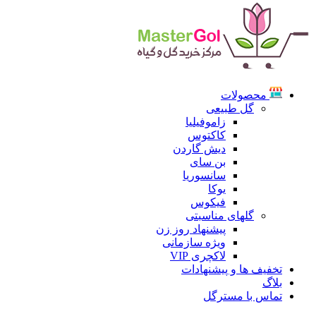
محصولات
گل طبیعی
زاموفیلیا
کاکتوس
دیش گاردن
بن سای
سانسوریا
یوکا
فیکوس
گلهای مناسبتی
پیشنهاد روز زن
ویژه سازمانی
لاکچری VIP
تخفیف ها و پیشنهادات
بلاگ
تماس با مسترگل