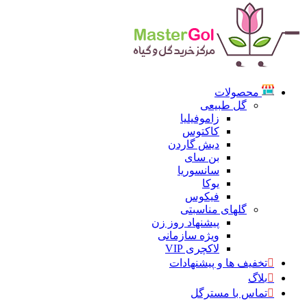
محصولات
گل طبیعی
زاموفیلیا
کاکتوس
دیش گاردن
بن سای
سانسوریا
یوکا
فیکوس
گلهای مناسبتی
پیشنهاد روز زن
ویژه سازمانی
لاکچری VIP
تخفیف ها و پیشنهادات
بلاگ
تماس با مسترگل