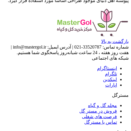
پیوسته اهل دنیای موجود طراحی اساسا مورد استفاده قرار گیرد.
بازگشت به بالا
شماره تماس:
33520787-021
|
آدرس ایمیل:
info@mastergol.ir
|
هفت روز هفته ، 24 ساعت شبانه‌روز پاسخگوی شما هستیم.
شبکه های اجتماعی
اینستاگرام
تلگرام
لینکدین
اپارات
مسترگل
مجله گل و گیاه
فروش در مستر گل
فرصت های شغلی
تماس با مسترگل